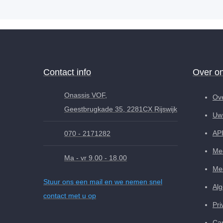
Contact info
Over o
Onassis VOF,
Ov
Geestbrugkade 35, 2281CX Rijswijk
Uw 
AP
070 - 2171282
Med
Ma - vr 9.00 - 18.00
Med
Stuur ons een mail en we nemen snel
Al
contact met u op
Pri
Can