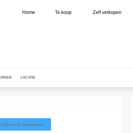
Main
navigation
Home
Te koop
Zelf verkopen
ERKEN
LOCATIE
elijker van Nederland