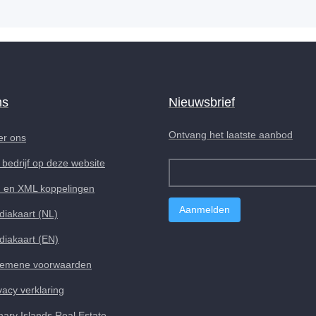
ns
Nieuwsbrief
Ontvang het laatste aanbod
er ons
bedrijf op deze website
I en XML koppelingen
iakaart (NL)
iakaart (EN)
gemene voorwaarden
vacy verklaring
ary Islands Real Estate