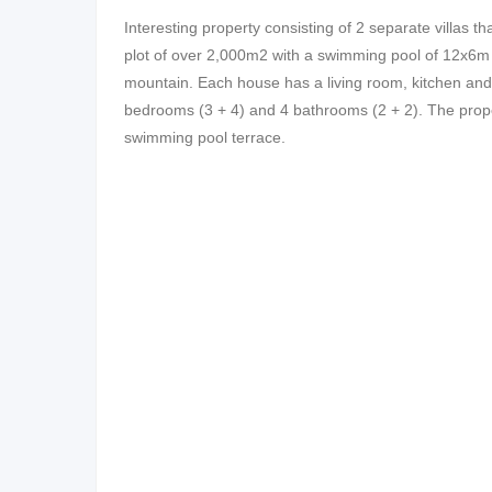
Interesting property consisting of 2 separate villas t
plot of over 2,000m2 with a swimming pool of 12x6m
mountain. Each house has a living room, kitchen and c
bedrooms (3 + 4) and 4 bathrooms (2 + 2). The proper
swimming pool terrace.