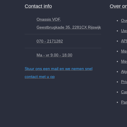
Contact info
Over o
Onassis VOF,
Ov
Geestbrugkade 35, 2281CX Rijswijk
Uw 
AP
070 - 2171282
Med
Ma - vr 9.00 - 18.00
Med
Stuur ons een mail en we nemen snel
Al
contact met u op
Pri
Can
Par