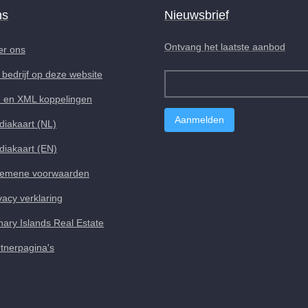
ns
Nieuwsbrief
Ontvang het laatste aanbod
er ons
bedrijf op deze website
I en XML koppelingen
iakaart (NL)
iakaart (EN)
gemene voorwaarden
vacy verklaring
ary Islands Real Estate
tnerpagina's