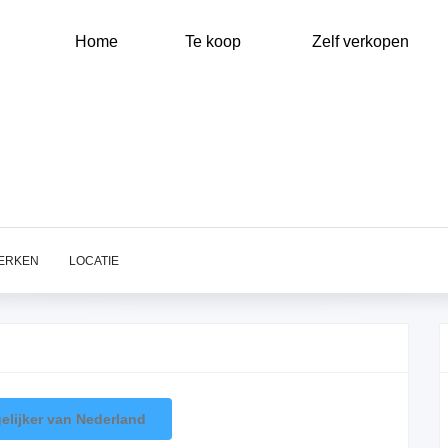
Main
navigation
Home
Te koop
Zelf verkopen
ERKEN
LOCATIE
elijker van Nederland