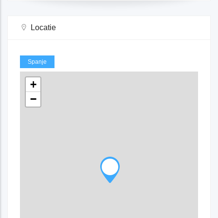
Locatie
Spanje
+
−