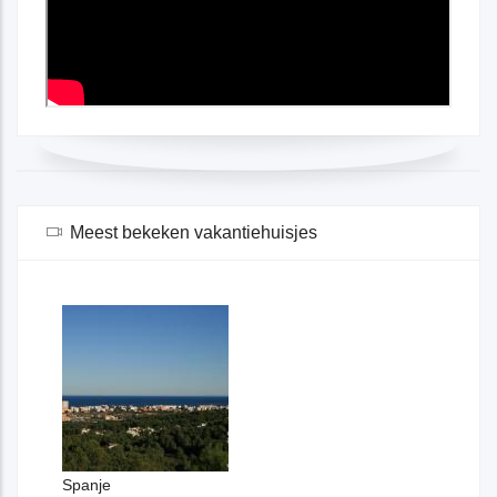
Meest bekeken vakantiehuisjes
Spa
Spanje