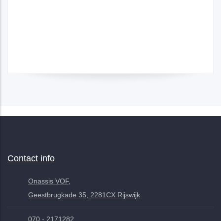
Contact info
Onassis VOF,
Geestbrugkade 35, 2281CX Rijswijk
070 - 2171282