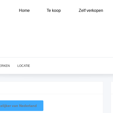
Main
navigation
Home
Te koop
Zelf verkopen
ERKEN
LOCATIE
elijker van Nederland