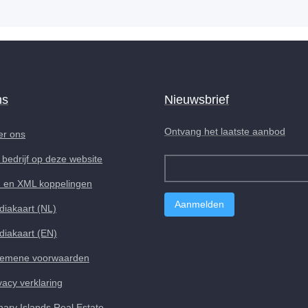
ns
Nieuwsbrief
Ontvang het laatste aanbod
er ons
bedrijf op deze website
I en XML koppelingen
iakaart (NL)
iakaart (EN)
gemene voorwaarden
vacy verklaring
ary Islands Real Estate