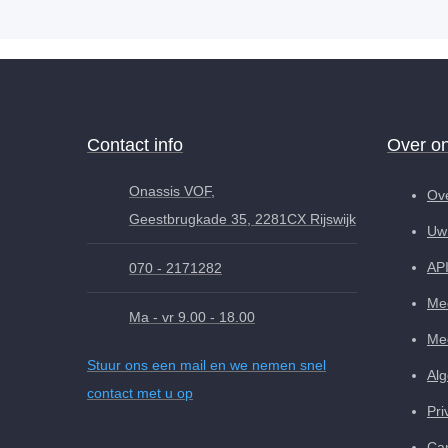
Contact info
Over o
Onassis VOF,
Ov
Geestbrugkade 35, 2281CX Rijswijk
Uw 
AP
070 - 2171282
Med
Ma - vr 9.00 - 18.00
Med
Stuur ons een mail en we nemen snel
Al
contact met u op
Pri
Can