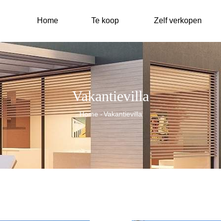
Main
navigation
Home
Te koop
Zelf verkopen
Vakantievilla
Kruimelpad
Home
-
Vakantievilla