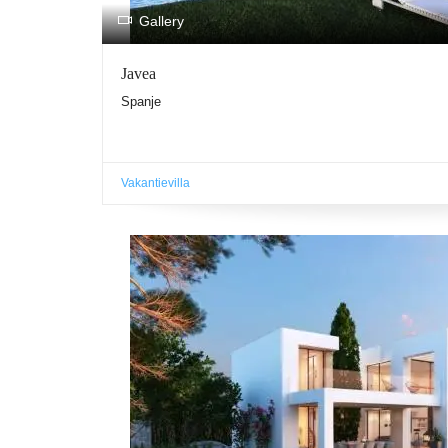
.
Gallery
Javea
Spanje
Vakantievilla