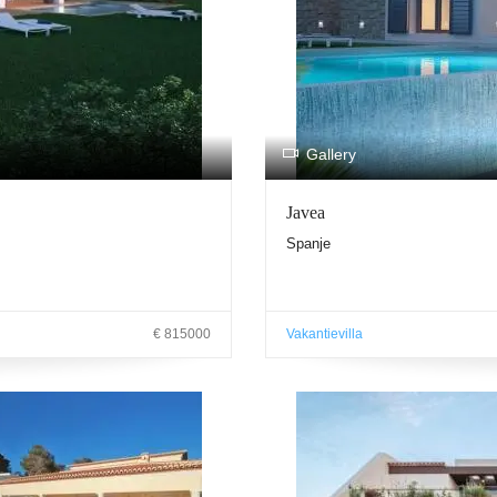
Gallery
Javea
Spanje
€ 815000
Vakantievilla