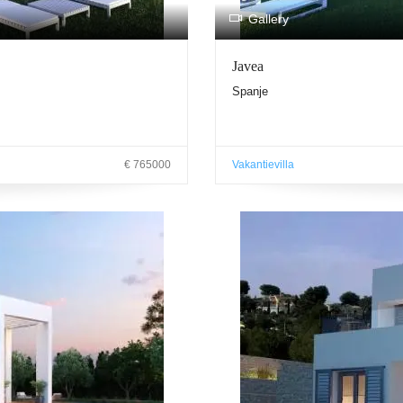
Gallery
Javea
Spanje
€ 765000
Vakantievilla