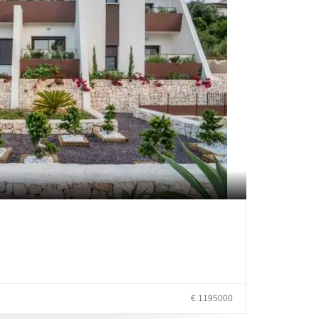
.
€ 1195000